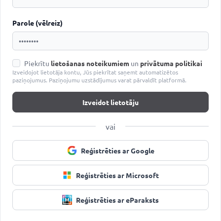
Parole (vēlreiz)
Piekrītu
lietošanas noteikumiem
un
privātuma politikai
Izveidojot lietotāja kontu, Jūs piekrītat saņemt automatizētos
paziņojumus. Paziņojumu uzstādījumus varat pārvaldīt platformā.
Izveidot lietotāju
vai
Reģistrēties ar Google
Reģistrēties ar Microsoft
Reģistrēties ar eParaksts